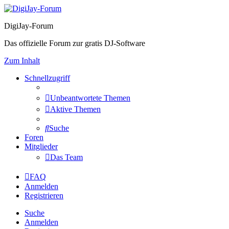
DigiJay-Forum
Das offizielle Forum zur gratis DJ-Software
Zum Inhalt
Schnellzugriff
Unbeantwortete Themen
Aktive Themen
Suche
Foren
Mitglieder
Das Team
FAQ
Anmelden
Registrieren
Suche
Anmelden