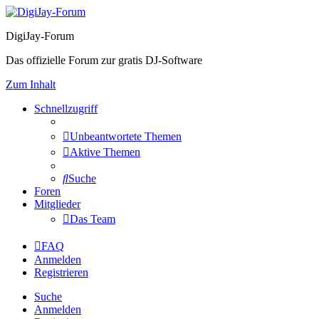
DigiJay-Forum
Das offizielle Forum zur gratis DJ-Software
Zum Inhalt
Schnellzugriff
Unbeantwortete Themen
Aktive Themen
Suche
Foren
Mitglieder
Das Team
FAQ
Anmelden
Registrieren
Suche
Anmelden