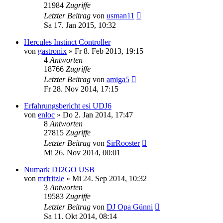
21984
Zugriffe
Letzter Beitrag
von
usman11
Sa 17. Jan 2015, 10:32
Hercules Instinct Controller
von
gastronix
» Fr 8. Feb 2013, 19:15
4
Antworten
18766
Zugriffe
Letzter Beitrag
von
amiga5
Fr 28. Nov 2014, 17:15
Erfahrungsbericht esi UDJ6
von
enloc
» Do 2. Jan 2014, 17:47
8
Antworten
27815
Zugriffe
Letzter Beitrag
von
SirRooster
Mi 26. Nov 2014, 00:01
Numark DJ2GO USB
von
mrfritzle
» Mi 24. Sep 2014, 10:32
3
Antworten
19583
Zugriffe
Letzter Beitrag
von
DJ Opa Günni
Sa 11. Okt 2014, 08:14