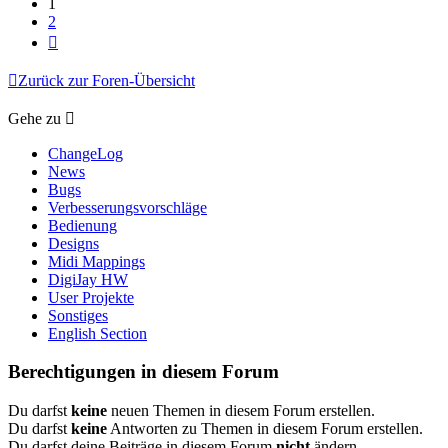
1
2
Nächste
Zurück zur Foren-Übersicht
Gehe zu
ChangeLog
News
Bugs
Verbesserungsvorschläge
Bedienung
Designs
Midi Mappings
DigiJay HW
User Projekte
Sonstiges
English Section
Berechtigungen in diesem Forum
Du darfst
keine
neuen Themen in diesem Forum erstellen.
Du darfst
keine
Antworten zu Themen in diesem Forum erstellen.
Du darfst deine Beiträge in diesem Forum
nicht
ändern.