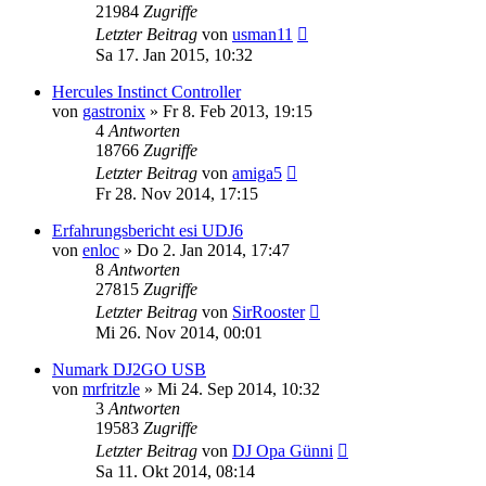
21984
Zugriffe
Letzter Beitrag
von
usman11
Sa 17. Jan 2015, 10:32
Hercules Instinct Controller
von
gastronix
» Fr 8. Feb 2013, 19:15
4
Antworten
18766
Zugriffe
Letzter Beitrag
von
amiga5
Fr 28. Nov 2014, 17:15
Erfahrungsbericht esi UDJ6
von
enloc
» Do 2. Jan 2014, 17:47
8
Antworten
27815
Zugriffe
Letzter Beitrag
von
SirRooster
Mi 26. Nov 2014, 00:01
Numark DJ2GO USB
von
mrfritzle
» Mi 24. Sep 2014, 10:32
3
Antworten
19583
Zugriffe
Letzter Beitrag
von
DJ Opa Günni
Sa 11. Okt 2014, 08:14