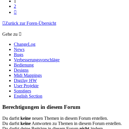
1
2
Nächste
Zurück zur Foren-Übersicht
Gehe zu
ChangeLog
News
Bugs
Verbesserungsvorschläge
Bedienung
Designs
Midi Mappings
DigiJay HW
User Projekte
Sonstiges
English Section
Berechtigungen in diesem Forum
Du darfst
keine
neuen Themen in diesem Forum erstellen.
Du darfst
keine
Antworten zu Themen in diesem Forum erstellen.
Du darfst deine Beiträge in diesem Forum
nicht
ändern.