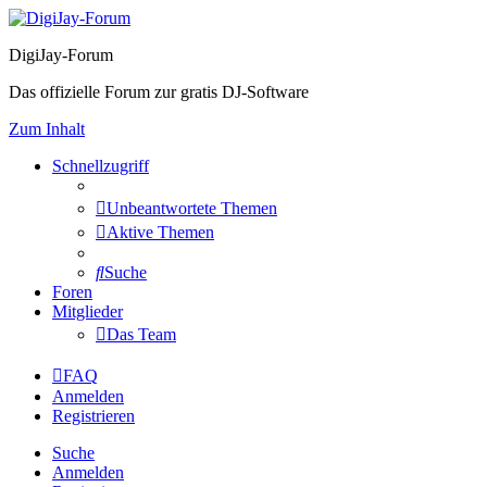
DigiJay-Forum
Das offizielle Forum zur gratis DJ-Software
Zum Inhalt
Schnellzugriff
Unbeantwortete Themen
Aktive Themen
Suche
Foren
Mitglieder
Das Team
FAQ
Anmelden
Registrieren
Suche
Anmelden