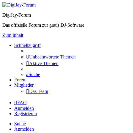
DigiJay-Forum
Das offizielle Forum zur gratis DJ-Software
Zum Inhalt
Schnellzugriff
Unbeantwortete Themen
Aktive Themen
Suche
Foren
Mitglieder
Das Team
FAQ
Anmelden
Registrieren
Suche
Anmelden