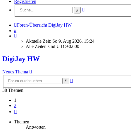
Registrieren
Erweiterte
Suche
Suche
Foren-Übersicht
DigiJay HW
Suche
Aktuelle Zeit: So 9. Aug 2026, 15:24
Alle Zeiten sind
UTC+02:00
DigiJay HW
Neues Thema
Erweiterte
Suche
Suche
38 Themen
1
2
Nächste
Themen
Antworten