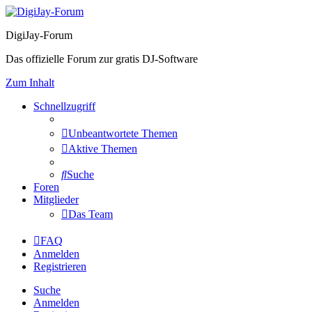
DigiJay-Forum
Das offizielle Forum zur gratis DJ-Software
Zum Inhalt
Schnellzugriff
Unbeantwortete Themen
Aktive Themen
Suche
Foren
Mitglieder
Das Team
FAQ
Anmelden
Registrieren
Suche
Anmelden