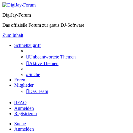
DigiJay-Forum
Das offizielle Forum zur gratis DJ-Software
Zum Inhalt
Schnellzugriff
Unbeantwortete Themen
Aktive Themen
Suche
Foren
Mitglieder
Das Team
FAQ
Anmelden
Registrieren
Suche
Anmelden