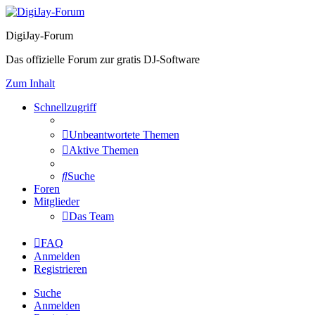
DigiJay-Forum
Das offizielle Forum zur gratis DJ-Software
Zum Inhalt
Schnellzugriff
Unbeantwortete Themen
Aktive Themen
Suche
Foren
Mitglieder
Das Team
FAQ
Anmelden
Registrieren
Suche
Anmelden