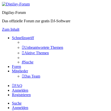
DigiJay-Forum
Das offizielle Forum zur gratis DJ-Software
Zum Inhalt
Schnellzugriff
Unbeantwortete Themen
Aktive Themen
Suche
Foren
Mitglieder
Das Team
FAQ
Anmelden
Registrieren
Suche
Anmelden