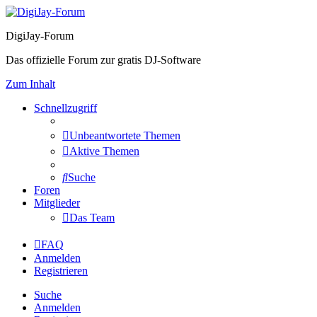
DigiJay-Forum
Das offizielle Forum zur gratis DJ-Software
Zum Inhalt
Schnellzugriff
Unbeantwortete Themen
Aktive Themen
Suche
Foren
Mitglieder
Das Team
FAQ
Anmelden
Registrieren
Suche
Anmelden