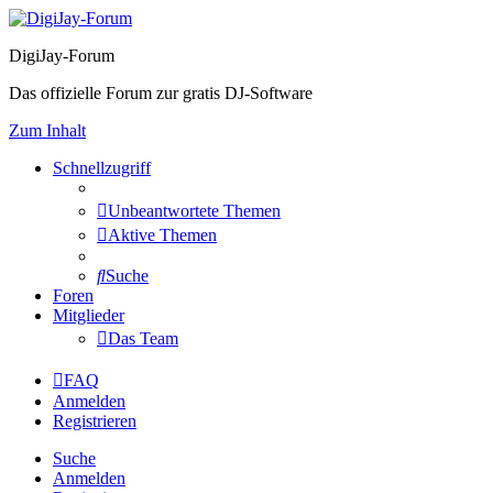
DigiJay-Forum
Das offizielle Forum zur gratis DJ-Software
Zum Inhalt
Schnellzugriff
Unbeantwortete Themen
Aktive Themen
Suche
Foren
Mitglieder
Das Team
FAQ
Anmelden
Registrieren
Suche
Anmelden