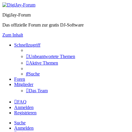
DigiJay-Forum
Das offizielle Forum zur gratis DJ-Software
Zum Inhalt
Schnellzugriff
Unbeantwortete Themen
Aktive Themen
Suche
Foren
Mitglieder
Das Team
FAQ
Anmelden
Registrieren
Suche
Anmelden