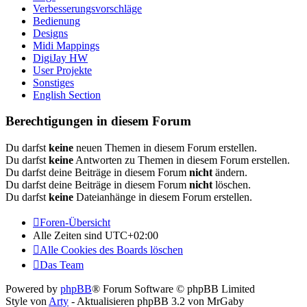
Verbesserungsvorschläge
Bedienung
Designs
Midi Mappings
DigiJay HW
User Projekte
Sonstiges
English Section
Berechtigungen in diesem Forum
Du darfst
keine
neuen Themen in diesem Forum erstellen.
Du darfst
keine
Antworten zu Themen in diesem Forum erstellen.
Du darfst deine Beiträge in diesem Forum
nicht
ändern.
Du darfst deine Beiträge in diesem Forum
nicht
löschen.
Du darfst
keine
Dateianhänge in diesem Forum erstellen.
Foren-Übersicht
Alle Zeiten sind
UTC+02:00
Alle Cookies des Boards löschen
Das Team
Powered by
phpBB
® Forum Software © phpBB Limited
Style von
Arty
- Aktualisieren phpBB 3.2 von MrGaby