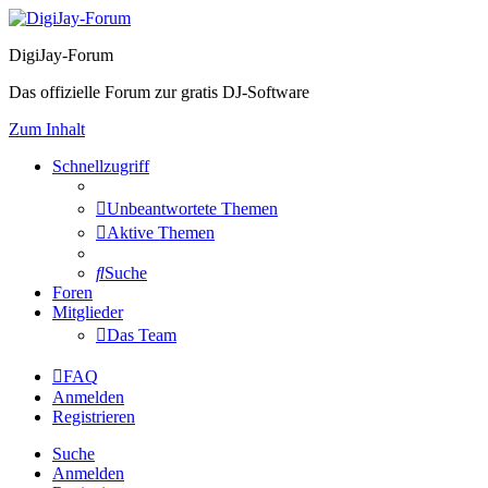
DigiJay-Forum
Das offizielle Forum zur gratis DJ-Software
Zum Inhalt
Schnellzugriff
Unbeantwortete Themen
Aktive Themen
Suche
Foren
Mitglieder
Das Team
FAQ
Anmelden
Registrieren
Suche
Anmelden