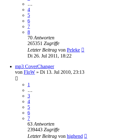
…
4
5
6
7
8
70
Antworten
265351
Zugriffe
Letzter Beitrag
von
Peleke
Di 26. Jul 2011, 18:22
mp3 CoverChanger
von
FloW
» Di 13. Jul 2010, 23:13
1
…
3
4
5
6
7
63
Antworten
239443
Zugriffe
Letzter Beitrag
von
highend