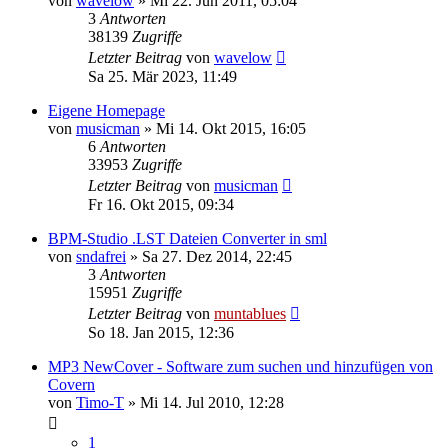
von
wavelow
» Mi 22. Jun 2011, 05:04
3
Antworten
38139
Zugriffe
Letzter Beitrag
von
wavelow
Sa 25. Mär 2023, 11:49
Eigene Homepage
von
musicman
» Mi 14. Okt 2015, 16:05
6
Antworten
33953
Zugriffe
Letzter Beitrag
von
musicman
Fr 16. Okt 2015, 09:34
BPM-Studio .LST Dateien Converter in sml
von
sndafrei
» Sa 27. Dez 2014, 22:45
3
Antworten
15951
Zugriffe
Letzter Beitrag
von
muntablues
So 18. Jan 2015, 12:36
MP3 NewCover - Software zum suchen und hinzufügen von
Covern
von
Timo-T
» Mi 14. Jul 2010, 12:28
1