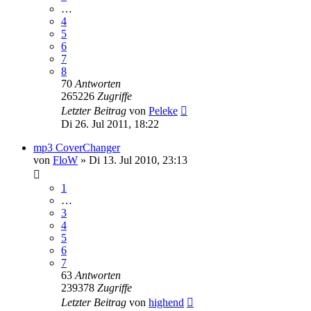
…
4
5
6
7
8
70
Antworten
265226
Zugriffe
Letzter Beitrag
von
Peleke
Di 26. Jul 2011, 18:22
mp3 CoverChanger
von
FloW
» Di 13. Jul 2010, 23:13
1
…
3
4
5
6
7
63
Antworten
239378
Zugriffe
Letzter Beitrag
von
highend