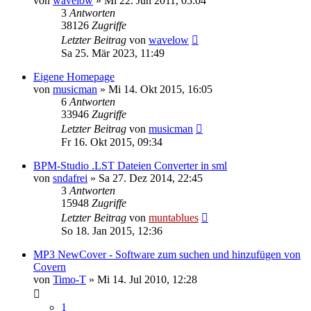
von
wavelow
» Mi 22. Jun 2011, 05:04
3
Antworten
38126
Zugriffe
Letzter Beitrag
von
wavelow
Sa 25. Mär 2023, 11:49
Eigene Homepage
von
musicman
» Mi 14. Okt 2015, 16:05
6
Antworten
33946
Zugriffe
Letzter Beitrag
von
musicman
Fr 16. Okt 2015, 09:34
BPM-Studio .LST Dateien Converter in sml
von
sndafrei
» Sa 27. Dez 2014, 22:45
3
Antworten
15948
Zugriffe
Letzter Beitrag
von
muntablues
So 18. Jan 2015, 12:36
MP3 NewCover - Software zum suchen und hinzufügen von
Covern
von
Timo-T
» Mi 14. Jul 2010, 12:28
1