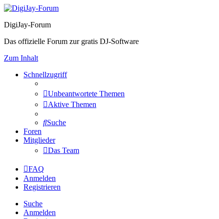
DigiJay-Forum
Das offizielle Forum zur gratis DJ-Software
Zum Inhalt
Schnellzugriff
Unbeantwortete Themen
Aktive Themen
Suche
Foren
Mitglieder
Das Team
FAQ
Anmelden
Registrieren
Suche
Anmelden