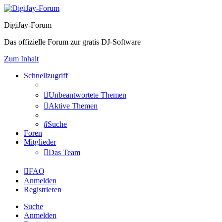
DigiJay-Forum
Das offizielle Forum zur gratis DJ-Software
Zum Inhalt
Schnellzugriff
Unbeantwortete Themen
Aktive Themen
Suche
Foren
Mitglieder
Das Team
FAQ
Anmelden
Registrieren
Suche
Anmelden