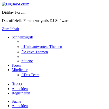
DigiJay-Forum
Das offizielle Forum zur gratis DJ-Software
Zum Inhalt
Schnellzugriff
Unbeantwortete Themen
Aktive Themen
Suche
Foren
Mitglieder
Das Team
FAQ
Anmelden
Registrieren
Suche
Anmelden