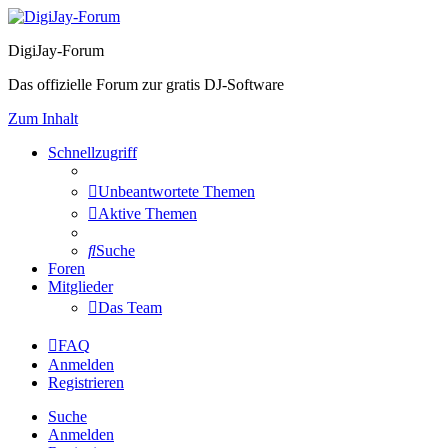
DigiJay-Forum
Das offizielle Forum zur gratis DJ-Software
Zum Inhalt
Schnellzugriff
Unbeantwortete Themen
Aktive Themen
Suche
Foren
Mitglieder
Das Team
FAQ
Anmelden
Registrieren
Suche
Anmelden