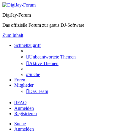
DigiJay-Forum
Das offizielle Forum zur gratis DJ-Software
Zum Inhalt
Schnellzugriff
Unbeantwortete Themen
Aktive Themen
Suche
Foren
Mitglieder
Das Team
FAQ
Anmelden
Registrieren
Suche
Anmelden