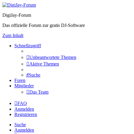
DigiJay-Forum
Das offizielle Forum zur gratis DJ-Software
Zum Inhalt
Schnellzugriff
Unbeantwortete Themen
Aktive Themen
Suche
Foren
Mitglieder
Das Team
FAQ
Anmelden
Registrieren
Suche
Anmelden