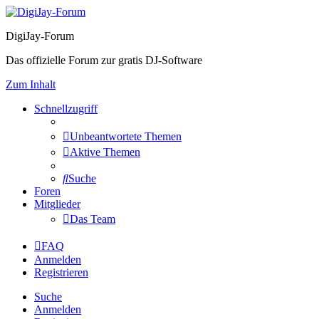
DigiJay-Forum
Das offizielle Forum zur gratis DJ-Software
Zum Inhalt
Schnellzugriff
Unbeantwortete Themen
Aktive Themen
Suche
Foren
Mitglieder
Das Team
FAQ
Anmelden
Registrieren
Suche
Anmelden