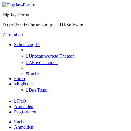
DigiJay-Forum
Das offizielle Forum zur gratis DJ-Software
Zum Inhalt
Schnellzugriff
Unbeantwortete Themen
Aktive Themen
Suche
Foren
Mitglieder
Das Team
FAQ
Anmelden
Registrieren
Suche
Anmelden