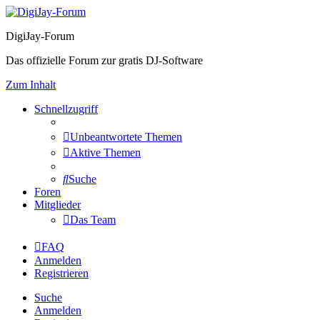
DigiJay-Forum
Das offizielle Forum zur gratis DJ-Software
Zum Inhalt
Schnellzugriff
Unbeantwortete Themen
Aktive Themen
Suche
Foren
Mitglieder
Das Team
FAQ
Anmelden
Registrieren
Suche
Anmelden