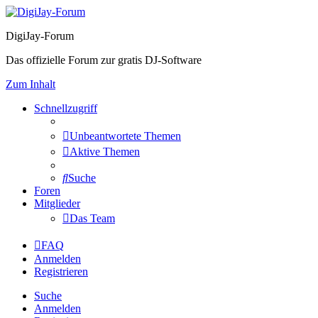
DigiJay-Forum
Das offizielle Forum zur gratis DJ-Software
Zum Inhalt
Schnellzugriff
Unbeantwortete Themen
Aktive Themen
Suche
Foren
Mitglieder
Das Team
FAQ
Anmelden
Registrieren
Suche
Anmelden