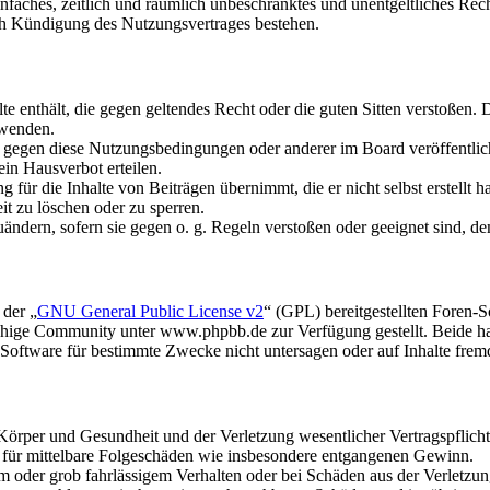
 einfaches, zeitlich und räumlich unbeschränktes und unentgeltliches R
ch Kündigung des Nutzungsvertrages bestehen.
alte enthält, die gegen geltendes Recht oder die guten Sitten verstoßen. 
rwenden.
n gegen diese Nutzungsbedingungen oder anderer im Board veröffentli
in Hausverbot erteilen.
für die Inhalte von Beiträgen übernimmt, die er nicht selbst erstellt 
it zu löschen oder zu sperren.
uändern, sofern sie gegen o. g. Regeln verstoßen oder geeignet sind, 
 der „
GNU General Public License v2
“ (GPL) bereitgestellten Foren
hige Community unter www.phpbb.de zur Verfügung gestellt. Beide hab
oftware für bestimmte Zwecke nicht untersagen oder auf Inhalte frem
rper und Gesundheit und der Verletzung wesentlicher Vertragspflichten
ch für mittelbare Folgeschäden wie insbesondere entgangenen Gewinn.
em oder grob fahrlässigem Verhalten oder bei Schäden aus der Verletz