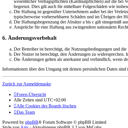
wesentlicher Vertragspflichten (Kardinalpflichten) auf die be
begrenzt. Dies gilt auch für mittelbare Folgeschäden wie ins
Die Haftung ist gegenüber Unternehmern außer bei der Verletzu
typischerweise vorhersehbaren Schäden und im Übrigen der Höh
Die Haftungsbegrenzung der Absätze a bis c gilt sinngemäß auc
Ansprüche für eine Haftung aus zwingendem nationalem Recht 
6. Änderungsvorbehalt
Der Betreiber ist berechtigt, die Nutzungsbedingungen und die
Der Nutzer ist berechtigt, den Änderungen zu widersprechen. I
Die Änderungen gelten als anerkannt und verbindlich, wenn d
Informationen über den Umgang mit deinen persönlichen Daten sind in
Zurück zur Anmeldemaske
Foren-Übersicht
Alle Zeiten sind
UTC+02:00
Alle Cookies des Boards löschen
Das Team
Powered by
phpBB
® Forum Software © phpBB Limited
Style von
Arty
- Aktualisieren phpBB 3.2 von MrGaby