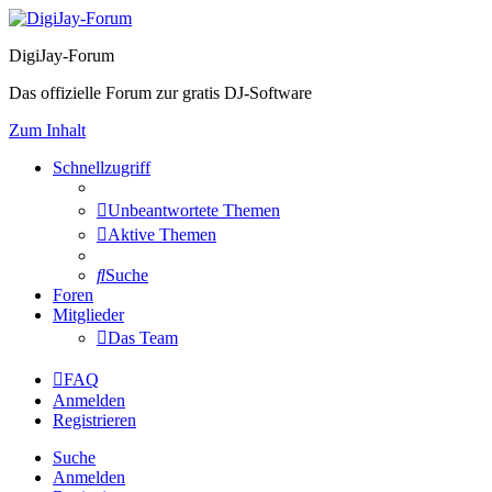
DigiJay-Forum
Das offizielle Forum zur gratis DJ-Software
Zum Inhalt
Schnellzugriff
Unbeantwortete Themen
Aktive Themen
Suche
Foren
Mitglieder
Das Team
FAQ
Anmelden
Registrieren
Suche
Anmelden