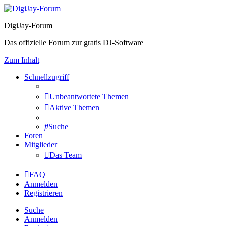
DigiJay-Forum
Das offizielle Forum zur gratis DJ-Software
Zum Inhalt
Schnellzugriff
Unbeantwortete Themen
Aktive Themen
Suche
Foren
Mitglieder
Das Team
FAQ
Anmelden
Registrieren
Suche
Anmelden