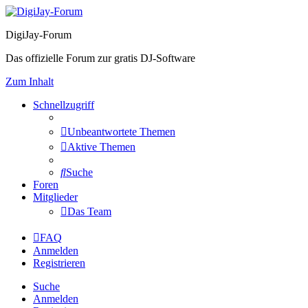
DigiJay-Forum
Das offizielle Forum zur gratis DJ-Software
Zum Inhalt
Schnellzugriff
Unbeantwortete Themen
Aktive Themen
Suche
Foren
Mitglieder
Das Team
FAQ
Anmelden
Registrieren
Suche
Anmelden