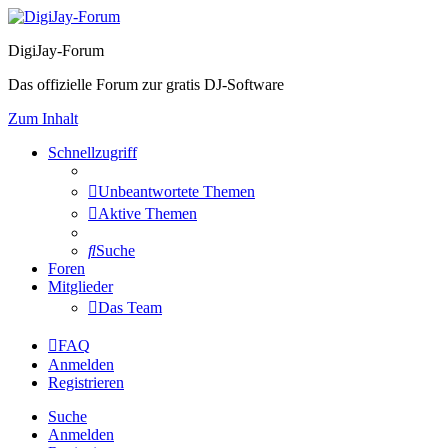
DigiJay-Forum
Das offizielle Forum zur gratis DJ-Software
Zum Inhalt
Schnellzugriff
Unbeantwortete Themen
Aktive Themen
Suche
Foren
Mitglieder
Das Team
FAQ
Anmelden
Registrieren
Suche
Anmelden