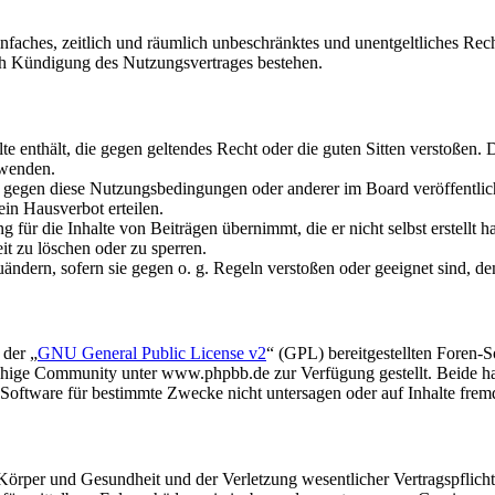
 einfaches, zeitlich und räumlich unbeschränktes und unentgeltliches R
ch Kündigung des Nutzungsvertrages bestehen.
alte enthält, die gegen geltendes Recht oder die guten Sitten verstoßen. 
rwenden.
n gegen diese Nutzungsbedingungen oder anderer im Board veröffentli
in Hausverbot erteilen.
für die Inhalte von Beiträgen übernimmt, die er nicht selbst erstellt 
it zu löschen oder zu sperren.
uändern, sofern sie gegen o. g. Regeln verstoßen oder geeignet sind, 
 der „
GNU General Public License v2
“ (GPL) bereitgestellten Foren
hige Community unter www.phpbb.de zur Verfügung gestellt. Beide hab
oftware für bestimmte Zwecke nicht untersagen oder auf Inhalte frem
rper und Gesundheit und der Verletzung wesentlicher Vertragspflichten