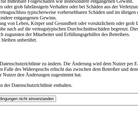
ch für mittelbare Folgeschäden wie insbesondere entgangenen Gewinn.
em oder grob fahrlässigem Verhalten oder bei Schäden aus der Verletz
i Vertragsschluss typischerweise vorhersehbaren Schäden und im übrigen
besondere entgangenen Gewinn.
ng von Leben, Körper und Gesundheit oder vorsätzlichem oder grob fah
e nach auf die vertragstypischen Durchschnittsschäden begrenzt. Dies
h zugunsten der Mitarbeiter und Erfüllungsgehilfen des Betreibers.
bleiben unberührt.
 Datenschutzrichtlinie zu ändern. Die Änderung wird dem Nutzer per E-
m Falle des Widerspruchs erlischt das zwischen dem Betreiber und dem 
er Nutzer den Änderungen zugestimmt hat.
 der Datenschutzrichtlinie enthalten.