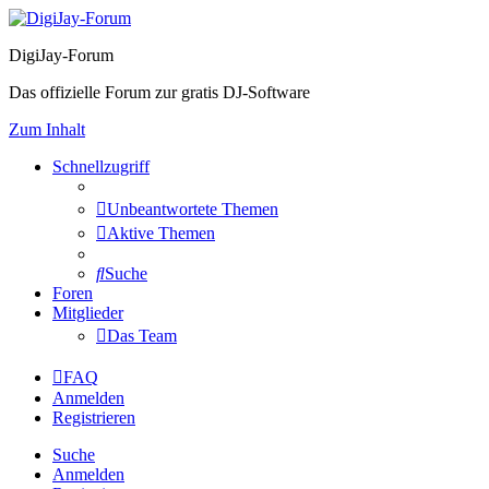
DigiJay-Forum
Das offizielle Forum zur gratis DJ-Software
Zum Inhalt
Schnellzugriff
Unbeantwortete Themen
Aktive Themen
Suche
Foren
Mitglieder
Das Team
FAQ
Anmelden
Registrieren
Suche
Anmelden