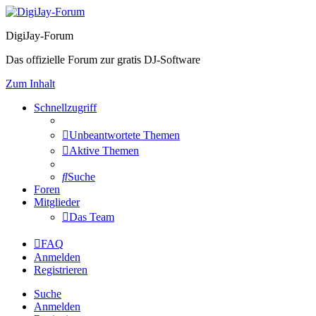
DigiJay-Forum
Das offizielle Forum zur gratis DJ-Software
Zum Inhalt
Schnellzugriff
Unbeantwortete Themen
Aktive Themen
Suche
Foren
Mitglieder
Das Team
FAQ
Anmelden
Registrieren
Suche
Anmelden