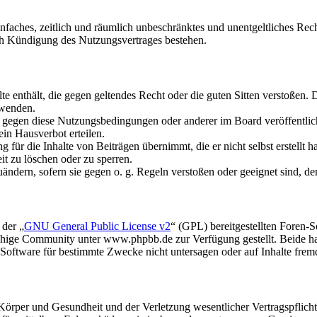
 einfaches, zeitlich und räumlich unbeschränktes und unentgeltliches R
ch Kündigung des Nutzungsvertrages bestehen.
alte enthält, die gegen geltendes Recht oder die guten Sitten verstoßen. 
rwenden.
n gegen diese Nutzungsbedingungen oder anderer im Board veröffentli
in Hausverbot erteilen.
für die Inhalte von Beiträgen übernimmt, die er nicht selbst erstellt 
it zu löschen oder zu sperren.
uändern, sofern sie gegen o. g. Regeln verstoßen oder geeignet sind, 
 der „
GNU General Public License v2
“ (GPL) bereitgestellten Foren
hige Community unter www.phpbb.de zur Verfügung gestellt. Beide hab
oftware für bestimmte Zwecke nicht untersagen oder auf Inhalte frem
rper und Gesundheit und der Verletzung wesentlicher Vertragspflichten