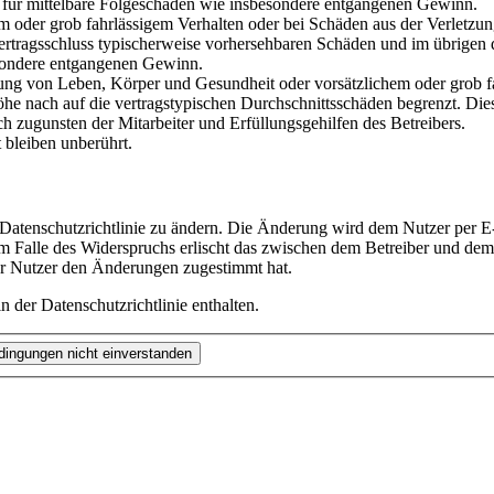
ch für mittelbare Folgeschäden wie insbesondere entgangenen Gewinn.
em oder grob fahrlässigem Verhalten oder bei Schäden aus der Verletz
i Vertragsschluss typischerweise vorhersehbaren Schäden und im übrigen
besondere entgangenen Gewinn.
ng von Leben, Körper und Gesundheit oder vorsätzlichem oder grob fah
e nach auf die vertragstypischen Durchschnittsschäden begrenzt. Dies
h zugunsten der Mitarbeiter und Erfüllungsgehilfen des Betreibers.
bleiben unberührt.
 Datenschutzrichtlinie zu ändern. Die Änderung wird dem Nutzer per E-
m Falle des Widerspruchs erlischt das zwischen dem Betreiber und dem 
er Nutzer den Änderungen zugestimmt hat.
 der Datenschutzrichtlinie enthalten.