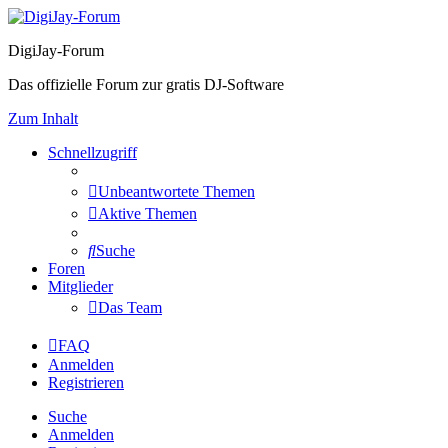
DigiJay-Forum
Das offizielle Forum zur gratis DJ-Software
Zum Inhalt
Schnellzugriff
Unbeantwortete Themen
Aktive Themen
Suche
Foren
Mitglieder
Das Team
FAQ
Anmelden
Registrieren
Suche
Anmelden