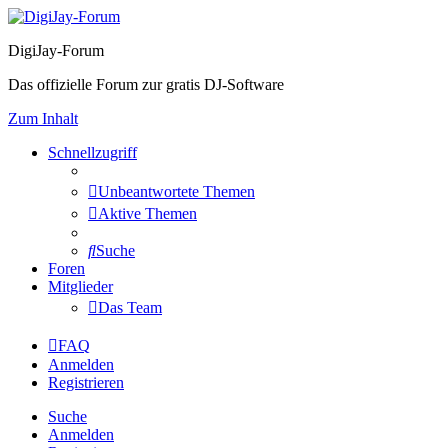
DigiJay-Forum
Das offizielle Forum zur gratis DJ-Software
Zum Inhalt
Schnellzugriff
Unbeantwortete Themen
Aktive Themen
Suche
Foren
Mitglieder
Das Team
FAQ
Anmelden
Registrieren
Suche
Anmelden