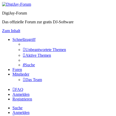
DigiJay-Forum
Das offizielle Forum zur gratis DJ-Software
Zum Inhalt
Schnellzugriff
Unbeantwortete Themen
Aktive Themen
Suche
Foren
Mitglieder
Das Team
FAQ
Anmelden
Registrieren
Suche
Anmelden