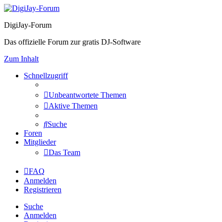
DigiJay-Forum
Das offizielle Forum zur gratis DJ-Software
Zum Inhalt
Schnellzugriff
Unbeantwortete Themen
Aktive Themen
Suche
Foren
Mitglieder
Das Team
FAQ
Anmelden
Registrieren
Suche
Anmelden