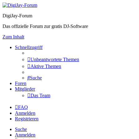
DigiJay-Forum
Das offizielle Forum zur gratis DJ-Software
Zum Inhalt
Schnellzugriff
Unbeantwortete Themen
Aktive Themen
Suche
Foren
Mitglieder
Das Team
FAQ
Anmelden
Registrieren
Suche
Anmelden