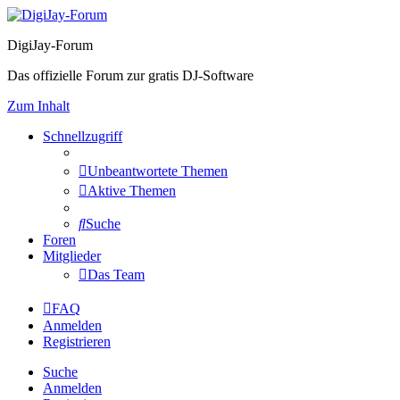
DigiJay-Forum
Das offizielle Forum zur gratis DJ-Software
Zum Inhalt
Schnellzugriff
Unbeantwortete Themen
Aktive Themen
Suche
Foren
Mitglieder
Das Team
FAQ
Anmelden
Registrieren
Suche
Anmelden