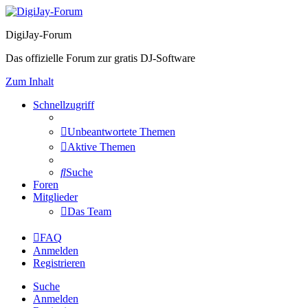
DigiJay-Forum
Das offizielle Forum zur gratis DJ-Software
Zum Inhalt
Schnellzugriff
Unbeantwortete Themen
Aktive Themen
Suche
Foren
Mitglieder
Das Team
FAQ
Anmelden
Registrieren
Suche
Anmelden