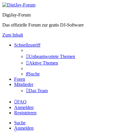
DigiJay-Forum
Das offizielle Forum zur gratis DJ-Software
Zum Inhalt
Schnellzugriff
Unbeantwortete Themen
Aktive Themen
Suche
Foren
Mitglieder
Das Team
FAQ
Anmelden
Registrieren
Suche
Anmelden