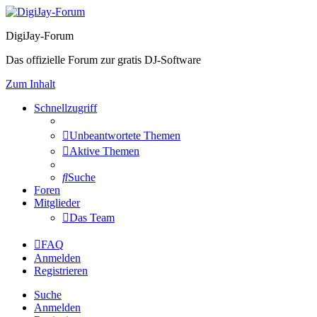
DigiJay-Forum
Das offizielle Forum zur gratis DJ-Software
Zum Inhalt
Schnellzugriff
Unbeantwortete Themen
Aktive Themen
Suche
Foren
Mitglieder
Das Team
FAQ
Anmelden
Registrieren
Suche
Anmelden