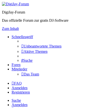
DigiJay-Forum
Das offizielle Forum zur gratis DJ-Software
Zum Inhalt
Schnellzugriff
Unbeantwortete Themen
Aktive Themen
Suche
Foren
Mitglieder
Das Team
FAQ
Anmelden
Registrieren
Suche
Anmelden