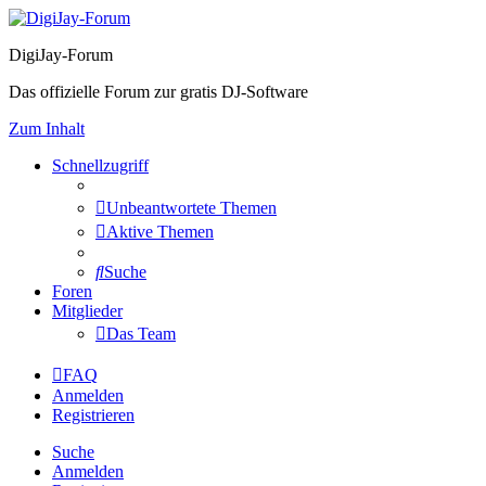
DigiJay-Forum
Das offizielle Forum zur gratis DJ-Software
Zum Inhalt
Schnellzugriff
Unbeantwortete Themen
Aktive Themen
Suche
Foren
Mitglieder
Das Team
FAQ
Anmelden
Registrieren
Suche
Anmelden