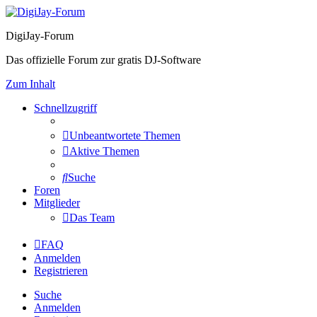
DigiJay-Forum
Das offizielle Forum zur gratis DJ-Software
Zum Inhalt
Schnellzugriff
Unbeantwortete Themen
Aktive Themen
Suche
Foren
Mitglieder
Das Team
FAQ
Anmelden
Registrieren
Suche
Anmelden