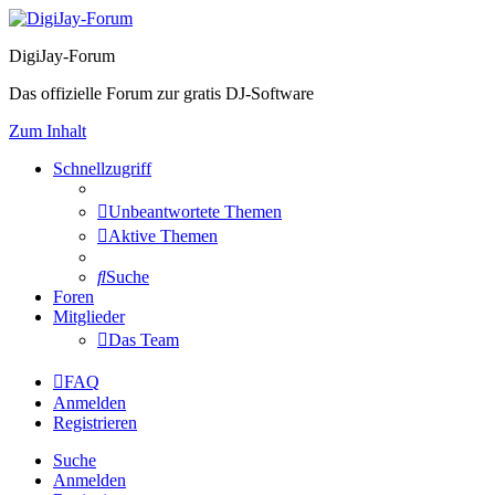
DigiJay-Forum
Das offizielle Forum zur gratis DJ-Software
Zum Inhalt
Schnellzugriff
Unbeantwortete Themen
Aktive Themen
Suche
Foren
Mitglieder
Das Team
FAQ
Anmelden
Registrieren
Suche
Anmelden