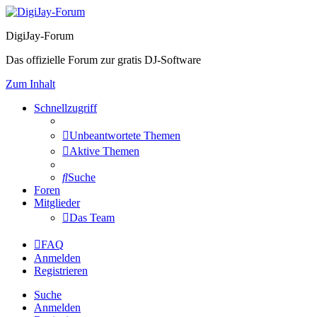
DigiJay-Forum
Das offizielle Forum zur gratis DJ-Software
Zum Inhalt
Schnellzugriff
Unbeantwortete Themen
Aktive Themen
Suche
Foren
Mitglieder
Das Team
FAQ
Anmelden
Registrieren
Suche
Anmelden