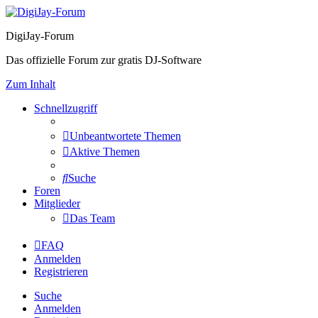
DigiJay-Forum
Das offizielle Forum zur gratis DJ-Software
Zum Inhalt
Schnellzugriff
Unbeantwortete Themen
Aktive Themen
Suche
Foren
Mitglieder
Das Team
FAQ
Anmelden
Registrieren
Suche
Anmelden