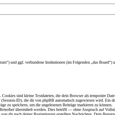
at/forum“) und ggf. verbundene Institutionen (im Folgenden „das Boar
Cookies sind kleine Textdateien, die dein Browser als temporäre Datei
ssion-ID), die dir von phpBB automatisch zugewiesen wird. Ein dritt
räge zu speichern, um die ungelesenen Beiträge markieren zu können.
reiber übermittelt werden. Dies betrifft — ohne Anspruch auf Vollstän
 von dir nach deiner Registrierung erstellten Nachrichten. Dein Benu