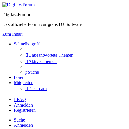
DigiJay-Forum
Das offizielle Forum zur gratis DJ-Software
Zum Inhalt
Schnellzugriff
Unbeantwortete Themen
Aktive Themen
Suche
Foren
Mitglieder
Das Team
FAQ
Anmelden
Registrieren
Suche
Anmelden