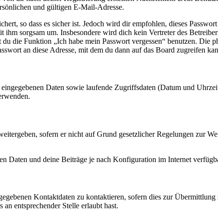
sönlichen und gültigen E-Mail-Adresse.
ert, so dass es sicher ist. Jedoch wird dir empfohlen, dieses Passwor
it ihm sorgsam um. Insbesondere wird dich kein Vertreter des Betreibe
nst du die Funktion „Ich habe mein Passwort vergessen“ benutzen. Di
asswort an diese Adresse, mit dem du dann auf das Board zugreifen kan
ng eingegebenen Daten sowie laufende Zugriffsdaten (Datum und Uhrze
verwenden.
eitergeben, sofern er nicht auf Grund gesetzlicher Regelungen zur Wei
en Daten und deine Beiträge je nach Konfiguration im Internet verfüg
ngegebenen Kontaktdaten zu kontaktieren, sofern dies zur Übermittlung z
 an entsprechender Stelle erlaubt hast.