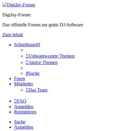
DigiJay-Forum
Das offizielle Forum zur gratis DJ-Software
Zum Inhalt
Schnellzugriff
Unbeantwortete Themen
Aktive Themen
Suche
Foren
Mitglieder
Das Team
FAQ
Anmelden
Registrieren
Suche
Anmelden