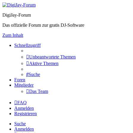
DigiJay-Forum
Das offizielle Forum zur gratis DJ-Software
Zum Inhalt
Schnellzugriff
Unbeantwortete Themen
Aktive Themen
Suche
Foren
Mitglieder
Das Team
FAQ
Anmelden
Registrieren
Suche
Anmelden