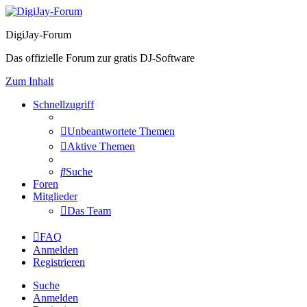
DigiJay-Forum
Das offizielle Forum zur gratis DJ-Software
Zum Inhalt
Schnellzugriff
Unbeantwortete Themen
Aktive Themen
Suche
Foren
Mitglieder
Das Team
FAQ
Anmelden
Registrieren
Suche
Anmelden