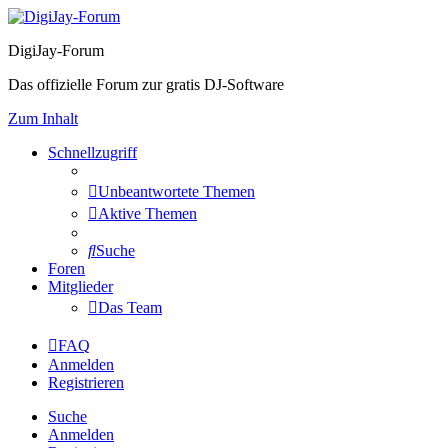
DigiJay-Forum
Das offizielle Forum zur gratis DJ-Software
Zum Inhalt
Schnellzugriff
Unbeantwortete Themen
Aktive Themen
Suche
Foren
Mitglieder
Das Team
FAQ
Anmelden
Registrieren
Suche
Anmelden