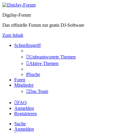
DigiJay-Forum
Das offizielle Forum zur gratis DJ-Software
Zum Inhalt
Schnellzugriff
Unbeantwortete Themen
Aktive Themen
Suche
Foren
Mitglieder
Das Team
FAQ
Anmelden
Registrieren
Suche
Anmelden