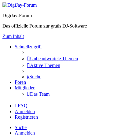
DigiJay-Forum
Das offizielle Forum zur gratis DJ-Software
Zum Inhalt
Schnellzugriff
Unbeantwortete Themen
Aktive Themen
Suche
Foren
Mitglieder
Das Team
FAQ
Anmelden
Registrieren
Suche
Anmelden